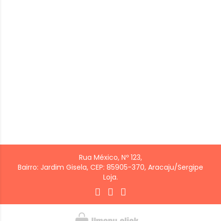
Rua México, Nº 123,
Bairro: Jardim Gisela, CEP: 85905-370, Aracaju/Sergipe
Loja.